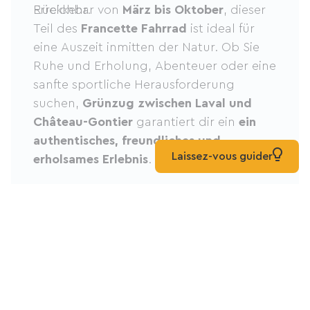
Rückkehr.
Erreichbar von
März bis Oktober
, dieser
Teil des
Francette Fahrrad
ist ideal für
eine Auszeit inmitten der Natur. Ob Sie
Ruhe und Erholung, Abenteuer oder eine
sanfte sportliche Herausforderung
suchen,
Grünzug zwischen Laval und
Château-Gontier
garantiert dir ein
ein
authentisches, freundliches und
Laissez-vous guider
erholsames Erlebnis
.