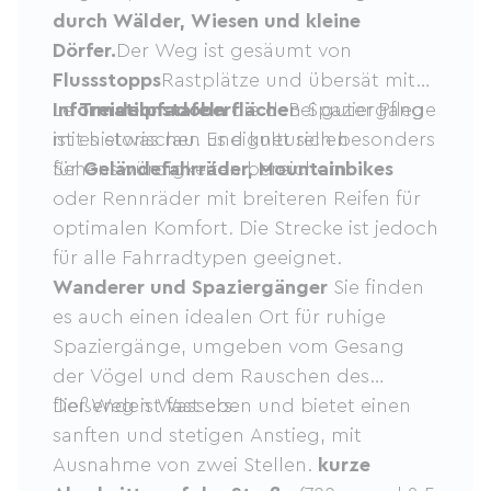
durch Wälder, Wiesen und kleine
Dörfer.
Der Weg ist gesäumt von
Flussstopps
Rastplätze und übersät mit
Informationstafeln
Le
Treidelpfadoberfläche
die den Spaziergang
Bei guter Pflege
mit historischen und kulturellen
ist es etwas rau. Es eignet sich besonders
Sehenswürdigkeiten bereichern.
für
Geländefahrräder, Mountainbikes
oder Rennräder mit breiteren Reifen für
optimalen Komfort. Die Strecke ist jedoch
für alle Fahrradtypen geeignet.
Wanderer und Spaziergänger
Sie finden
es auch einen idealen Ort für ruhige
Spaziergänge, umgeben vom Gesang
der Vögel und dem Rauschen des
fließenden Wassers.
Der Weg ist fast eben und bietet einen
sanften und stetigen Anstieg, mit
Ausnahme von zwei Stellen.
kurze