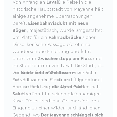
Von Anfang an
Laval
Die Reise in die
historische Hauptstadt von Mayenne hält
einige angenehme Überraschungen
bereit.
Eisenbahnviadukt mit neun
Bögen
, majestätisch, wurde umgestaltet,
um Platz für ein
Fahrradbrücke
sicher.
Diese ikonische Passage bietet eine
wunderschöne Einleitung und führt
direkt zum
Zwischenstopp am Fluss
und
im Stadtzentrum von Laval. Die Stadt, die
von
Die Route führt Sie schnell in die Natur.
seine beiden Schlösser
Es vereint
mittelalterlichen Charme mit Modernität
Sie verlassen die Stadt und folgen dem
und verdient einen längeren Aufenthalt.
Fluss in Richtung
die Abtei Port
Salut
berühmt für seinen gleichnamigen
Käse. Dieser friedliche Ort markiert den
Eingang zu einer wilden und ländlichen
Gegend, wo
Der Mayenne schlängelt sich