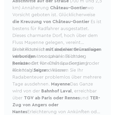
Abschnitte auf der Straße
(700 m und 2,5
km) Annäherung
Château-Gontier
wo
Vorsicht geboten ist. Glücklicherweise
die Kreuzung von Château-Gontier
Es ist
bestens für Radfahrer ausgestattet.
Dieses charmante Dorf, hoch über dem
Fluss Mayenne gelegen, vereint
architektonisches Erbe, Gärten und eine
Diese Route ist
mit anderen Grünanlagen
lebendige Atmosphäre. Es ist der
verbunden
: von Laval in Richtung
perfekte Ort für einen Spaziergang oder
Renaze
oder von Château-Gontier in
eine Mahlzeit am Wasser.
Richtung
Segre
so können Sie Ihr
Radabenteuer problemlos über mehrere
Tage ausdehnen.
Mayenne
Das Ganze
wird von der
Bahnhof Laval
, erreichbar
über
TGV ab Paris oder Rennes
und
TER-
Zug von Angers oder
Nantes
Erleichterung von Ankünften oder