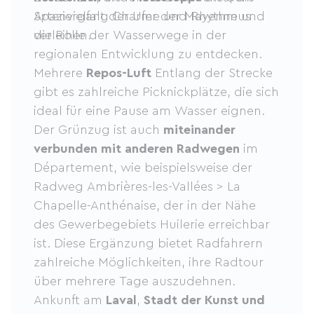
Spaziergang Charme und Rhythmus
Artenvielfalt der Ufer der Mayenne und
verleihen.
die Rolle der Wasserwege in der
regionalen Entwicklung zu entdecken.
Mehrere
Repos-Luft
Entlang der Strecke
gibt es zahlreiche Picknickplätze, die sich
ideal für eine Pause am Wasser eignen.
Der Grünzug ist auch
miteinander
verbunden mit anderen Radwegen
im
Département, wie beispielsweise der
Radweg Ambrières-les-Vallées > La
Chapelle-Anthénaise, der in der Nähe
des Gewerbegebiets Huilerie erreichbar
ist. Diese Ergänzung bietet Radfahrern
zahlreiche Möglichkeiten, ihre Radtour
über mehrere Tage auszudehnen.
Ankunft am
Laval
,
Stadt der Kunst und