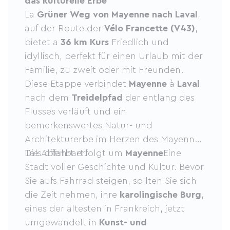
das kulturelle Erbe
La
Grüner Weg von Mayenne nach Laval
,
auf der Route der
Vélo Francette (V43)
,
bietet a
36 km Kurs
Friedlich und
idyllisch, perfekt für einen Urlaub mit der
Familie, zu zweit oder mit Freunden.
Diese Etappe verbindet
Mayenne
à
Laval
nach dem
Treidelpfad
der entlang des
Flusses verläuft und ein
bemerkenswertes Natur- und
Architekturerbe im Herzen des Mayenne-
Tals offenbart.
Die Abfahrt erfolgt um
Mayenne
Eine
Stadt voller Geschichte und Kultur. Bevor
Sie aufs Fahrrad steigen, sollten Sie sich
die Zeit nehmen, ihre
karolingische Burg
,
eines der ältesten in Frankreich, jetzt
umgewandelt in
Kunst- und