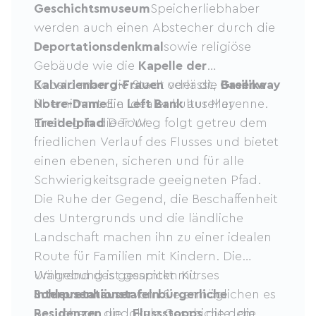
Geschichtsmuseum
Speicherliebhaber
werden auch einen Abstecher durch die
Deportationsdenkmal
sowie religiöse
Gebäude wie die
Kapelle der
Kalvarienberg-Frauen
Sobald man die Stadt verlässt,
oder die
Greenway
Basilika
Notre-Dame
übernimmt die
Ein idealer kultureller
Left Bank
aus Mayenne.
Einstieg in die Tour.
Treidelpfad
Der Weg folgt getreu dem
friedlichen Verlauf des Flusses und bietet
einen ebenen, sicheren und für alle
Schwierigkeitsgrade geeigneten Pfad.
Die Ruhe der Gegend, die Beschaffenheit
des Untergrunds und die ländliche
Landschaft machen ihn zu einer idealen
Route für Familien mit Kindern. Die
Umgebung ist gespickt mit
Während des gesamten Kurses
Schleusenhäuser
Interpretationstafeln
von
bürgerliche
Sie ermöglichen es
Residenzen
Besuchern, die lokale Geschichte, die
und
Flussstopps
die dem