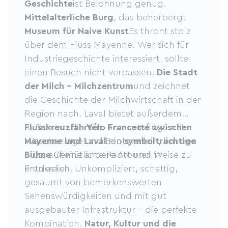
Geschichte
ist Belohnung genug.
Mittelalterliche Burg
, das beherbergt
Museum für Naive Kunst
Es thront stolz
über dem Fluss Mayenne. Wer sich für
Industriegeschichte interessiert, sollte
einen Besuch nicht verpassen.
Die Stadt
der Milch – Milchzentrum
und zeichnet
die Geschichte der Milchwirtschaft in der
Region nach. Laval bietet außerdem
Flusskreuzfahrten
In Summe die
Vélo Francette zwischen
, Bootsausflüge mit
Waschanlage und Bootsverleih, um den
Mayenne und Laval
ein
symbolträchtige
Fluss auf eine andere Art und Weise zu
Bühne
Gemütliche Radtouren in
entdecken.
Frankreich. Unkompliziert, schattig,
gesäumt von bemerkenswerten
Sehenswürdigkeiten und mit gut
ausgebauter Infrastruktur – die perfekte
Kombination.
Natur, Kultur und die