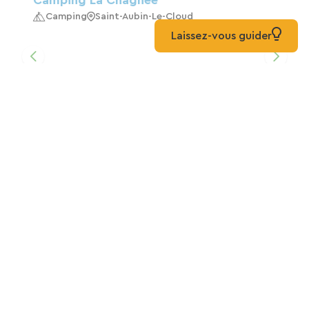
Camping La Chagnee
Camping
Saint-Aubin-Le-Cloud
Laissez-vous guider
Übernachtung Mit Frühstück
Pension
Saint-Aubin-Le-Cloud
Die Flucht Zwischen Vergangenheit Und
Gegenwart
Zuhause
Champdeniers
Der Flug
Zuhause
Champdeniers