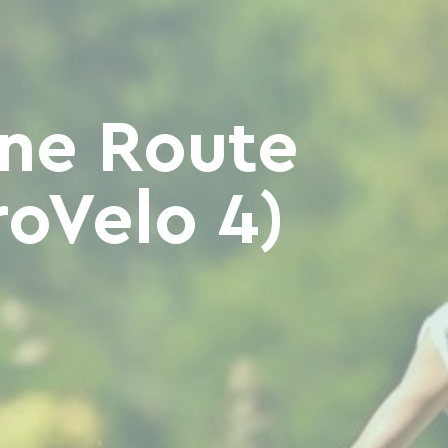
üne Route
roVelo 4)