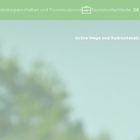
etskörperschaften und Tourismusbüros
Tourismusfachleute
Grüne Wege und Radrouten
Ab