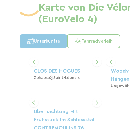
Karte von Die Vél
(EuroVelo 4)
Unterkünfte
Fahrradverleih
CLOS DES HOGUES
Woody P
Zuhause
Saint-Léonard
Hängen
Ungewöhn
Übernachtung Mit
Frühstück Im Schlossstall
CONTREMOULINS 76