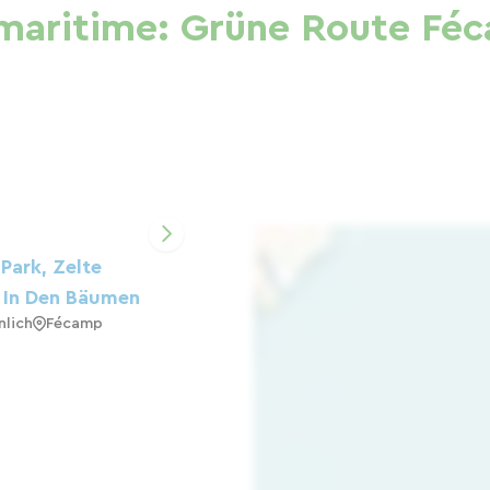
omaritime: Grüne Route Féc
ark, Zelte
 In Den Bäumen
lich
Fécamp