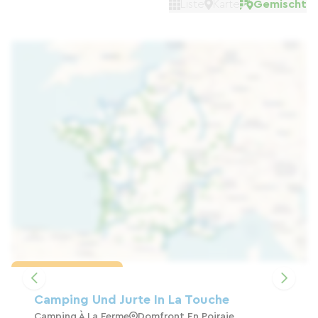
Liste
Karte
Gemischt
Karte laden
Camping Und Jurte In La Touche
Camping À La Ferme
Domfront En Poiraie