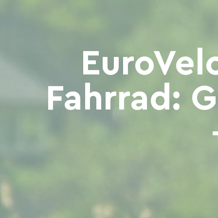
EuroVel
Fahrrad: 