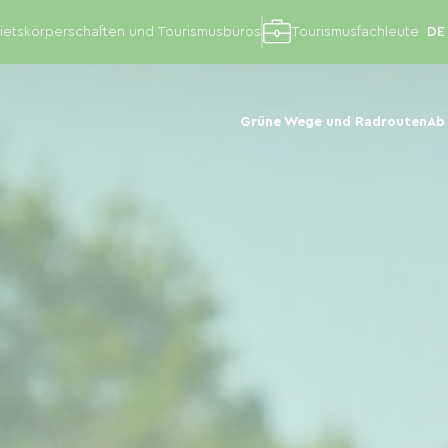
etskörperschaften und Tourismusbüros
Tourismusfachleute
Grüne Wege und Radrouten
Ab