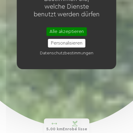
welche Dienste
benutzt werden dürfen
Alle akzeptieren
Personalisieren
Datenschutzbestimmungen
5.00 km
Enrobé lisse