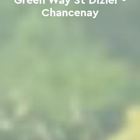
Green Way St Dizier -
Chancenay