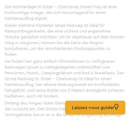
Die Wohnanlage St Dizier - Chancenay Green Way ist eine
hochwertige Anlage, die sich hervorragend für einen
Familienausflug eignet.
Dieser mehrere Kilometer lange Radweg ist ideal für
Radsportbegeisterte, die eine sichere und angenehme
Strecke genießen möchten. Um Ihr Abenteuer auf dem Grünen
Weg zu beginnen, können Sie die Karte der Region
konsultieren, um die verschiedenen Einstiegspunkte zu
finden.
Sie finden hier ganz einfach Informationen zu verfügbaren
Radwegen sowie zu nahegelegenen Unterkünften wie
Pensionen, Hotels, Campingplätzen und Bed & Breakfasts. Der
Grüne Radweg St. Dizier – Chancenay ist ideal für einen
Familienausflug. Der ebene Radweg bietet ein komfortables
Fahrgefühl, und seine Breite von 3 Metern ermöglicht sicheres
Radfahren, auch mit Kindern.
Entlang des Weges laden Bänke zum Verweilen und Genießen
Laissez-vous guider
der Aussicht ein. Der Grüne Weg führt zunächst durch
Wohngebiete, bevor er in die ländliche Umgebung abzweigt.
Diese abwechslungsreiche Landschaft macht die Wanderung
besonders reizvoll und ermöglicht es, die Region aus einer