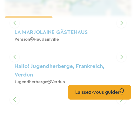
Karte laden
LA MARJOLAINE GÄSTEHAUS
Pension
Haudainville
Hallo! Jugendherberge, Frankreich,
Verdun
Jugendherberge
Verdun
Laissez-vous guider
Le Français 3-Sterne-Gîte Für 4 Personen
Zuhause
Belleville-Sur-Meuse