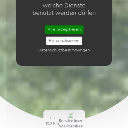
welche Dienste
benutzt werden dürfen
Alle akzeptieren
Personalisieren
Datenschutzbestimmungen
Enrobé lisse
150 km
Sol stabilisé