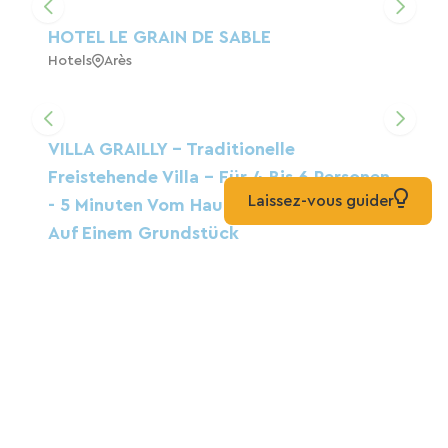
HOTEL LE GRAIN DE SABLE
Hotels
Arès
VILLA GRAILLY - Traditionelle
Freistehende Villa - Für 4 Bis 6 Personen
Laissez-vous guider
- 5 Minuten Vom Hauptstrand Entfernt -
Auf Einem Grundstück
Zuhause
Lacanau
Das Beckenstadium
Pension
Lège-Cap-Ferret