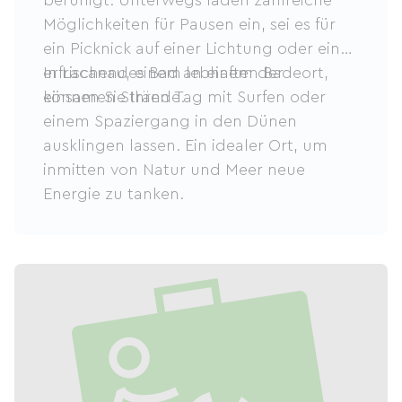
beruhigt. Unterwegs laden zahlreiche
Möglichkeiten für Pausen ein, sei es für
ein Picknick auf einer Lichtung oder ein
erfrischendes Bad an einem der
In Lacanau, einem lebhaften Badeort,
einsamen Strände.
können Sie Ihren Tag mit Surfen oder
einem Spaziergang in den Dünen
ausklingen lassen. Ein idealer Ort, um
inmitten von Natur und Meer neue
Energie zu tanken.