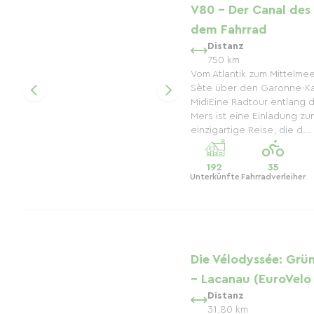
V80 – Der Canal des
dem Fahrrad
Distanz
750 km
Vom Atlantik zum Mittelme
Sète über den Garonne-Ka
MidiEine Radtour entlang 
Mers ist eine Einladung zu
einzigartige Reise, die d...
192
35
Unterkünfte
Fahrradverleiher
Die Vélodyssée: Grü
– Lacanau (EuroVelo 
Distanz
31.80 km