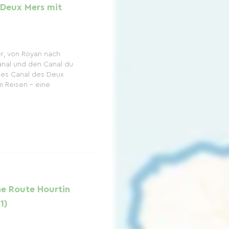
 Deux Mers mit
er, von Royan nach
nal und den Canal du
des Canal des Deux
m Reisen – eine
ne Route Hourtin
1)