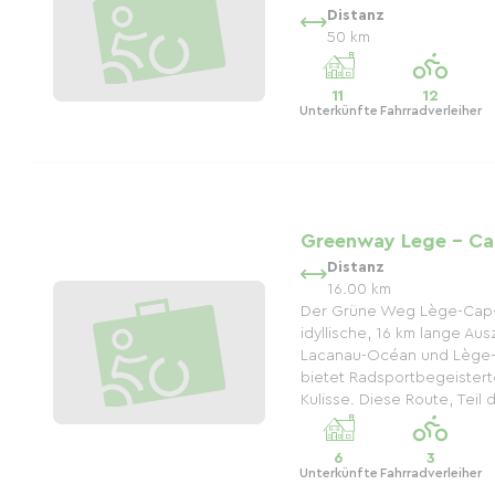
Distanz
50 km
11
12
Unterkünfte
Fahrradverleiher
Greenway Lege - Ca
Distanz
16.00 km
Der Grüne Weg Lège-Cap-F
idyllische, 16 km lange Au
Lacanau-Océan und Lège-
bietet Radsportbegeister
Kulisse. Diese Route, Teil
6
3
Unterkünfte
Fahrradverleiher