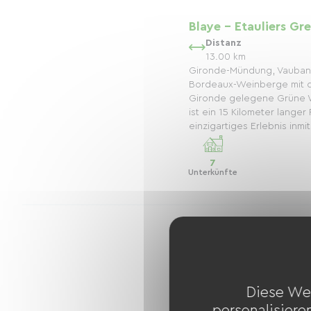
Blaye - Etauliers G
Distanz
13.00 km
Gironde-Mündung, Vauban-
Bordeaux-Weinberge mit d
Gironde gelegene Grüne W
ist ein 15 Kilometer lange
einzigartiges Erlebnis inmit.
7
Unterkünfte
Mios - Bazas Green
Distanz
76.00 km
Diese We
Auf einer ehemaligen Bahn
personalisiere