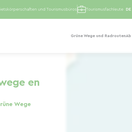
etskörperschaften und Tourismusbüros
Tourismusfachleute
Grüne Wege und Radrouten
Ab
wege en
grüne Wege