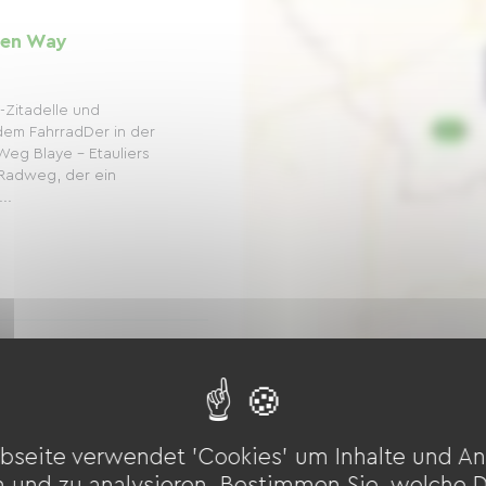
reen Way
Zitadelle und
em FahrradDer in der
eg Blaye - Etauliers
r Radweg, der ein
..
 Way
bseite verwendet 'Cookies' um Inhalte und An
trasse, die zu einem
n und zu analysieren. Bestimmen Sie, welche 