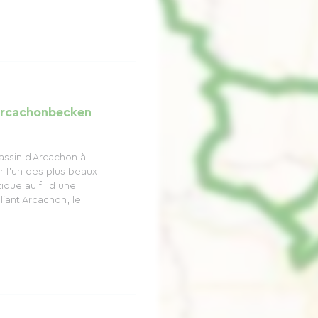
Arcachonbecken
assin d’Arcachon à
ir l’un des plus beaux
tique au fil d’une
liant Arcachon, le