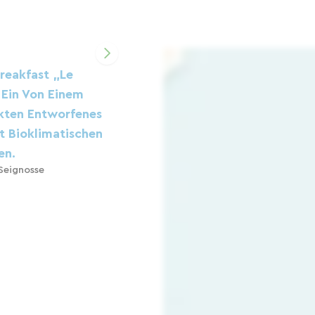
reakfast „Le
 Ein Von Einem
kten Entworfenes
t Bioklimatischen
en.
Seignosse