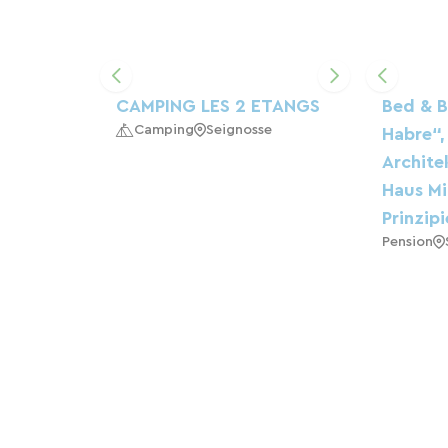
CAMPING LES 2 ETANGS
Bed & B
Camping
Seignosse
Habre“,
Archite
Haus Mi
Prinzipi
Pension