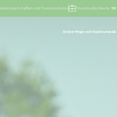
etskörperschaften und Tourismusbüros
Tourismusfachleute
Grüne Wege und Radrouten
Ab