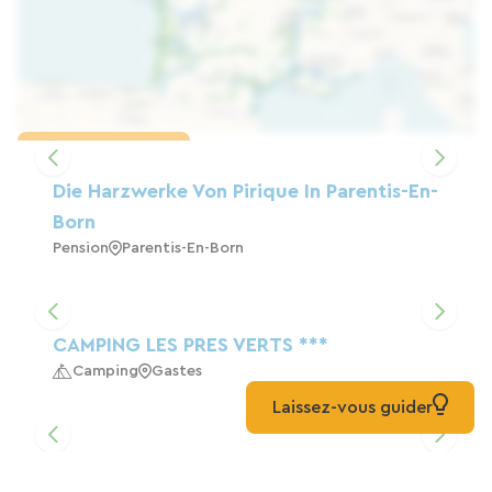
Karte laden
Die Harzwerke Von Pirique In Parentis-En-
Born
Pension
Parentis-En-Born
CAMPING LES PRES VERTS ***
Camping
Gastes
Laissez-vous guider
Region Der Großen Seen, Möbliertes Und