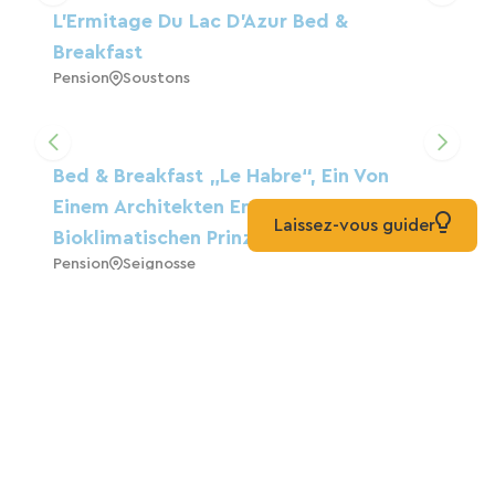
L'Ermitage Du Lac D'Azur Bed &
Breakfast
Pension
Soustons
Bed & Breakfast „Le Habre“, Ein Von
Einem Architekten Entworfenes Haus Mit
Laissez-vous guider
Bioklimatischen Prinzipien.
Pension
Seignosse
Dünen
Zuhause
Soustons
SHEEPFOLD SOUTH LANDES 2 BIS 15