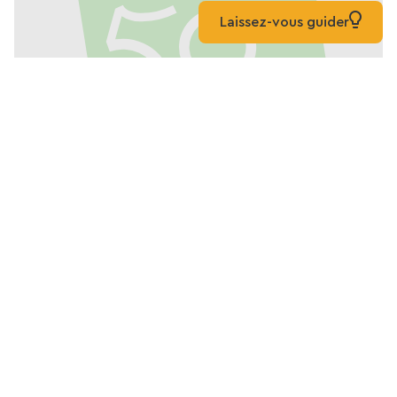
Laissez-vous guider
Karte von Grüner Weg
Beauce-Gâtinais (Milly la
forêt)
Liste
Karte
Gemischt