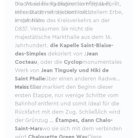
macht sie für Radfahrer komfortabel,
Die Wanderung beginnt in Milly-la-Forêt,
Inlineskaten wird jedoch nicht
einer Stadt mit reichem kulturellem Erbe,
empfohlen.
in der Nähe des Kreisverkehrs an der
D837. Versäumen Sie nicht die
majestätische Markthalle aus dem 16.
Jahrhundert.
die Kapelle Saint-Blaise-
des-Simples
dekoriert von J
Jean
Cocteau
, oder die
Cyclop
monumentales
Werk von
Jean Tinguely und Niki de
Saint Phalle
über einen anderen Radweg
erreichbar.
Maiss
Dies markiert den Beginn dieser
ersten Etappe, nur wenige Schritte vom
Bahnhof entfernt und somit ideal für die
Rückfahrt mit dem Zug. Schließlich wird
der Grünzug …
Étampes, dann Chalo-
Saint-Mars
wo sie sich mit dem verbinden
wird
Chalouette Green Way
Diese