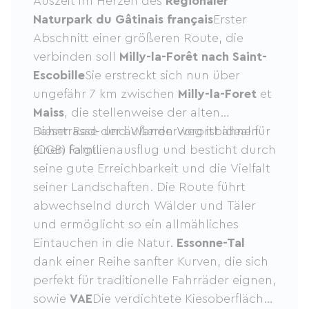
Auszeit im Herzen des
Regionaler
Naturpark du Gâtinais français
Erster
Abschnitt einer größeren Route, die
verbinden soll
Milly-la-Forêt nach Saint-
Escobille
Sie erstreckt sich nun über
ungefähr 7 km zwischen
Milly-la-Foret
et
Maiss
, die stellenweise der alten
Bahntrasse der äußeren Vorortbahnen
Dieser Rad- und Wanderweg ist ideal für
(CGB) folgt.
einen Familienausflug und besticht durch
seine gute Erreichbarkeit und die Vielfalt
seiner Landschaften. Die Route führt
abwechselnd durch Wälder und Täler
und ermöglicht so ein allmähliches
Eintauchen in die Natur.
Essonne-Tal
dank einer Reihe sanfter Kurven, die sich
perfekt für traditionelle Fahrräder eignen,
sowie
VAE
Die verdichtete Kiesoberfläche