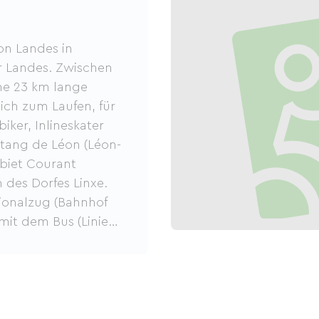
on Landes in
er Landes. Zwischen
ine 23 km lange
sich zum Laufen, für
iker, Inlineskater
Étang de Léon (Léon-
biet Courant
des Dorfes Linxe.
ionalzug (Bahnhof
mit dem Bus (Linie