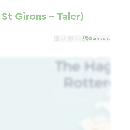
St Girons - Taler)
Liste
Karte
Gemischt