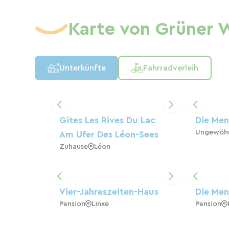
Karte von Grüner W
Unterkünfte
Fahrradverleih
Gites Les Rives Du Lac
Die Me
Ungewöhn
Am Ufer Des Léon-Sees
Zuhause
Léon
Vier-Jahreszeiten-Haus
Die Me
Pension
Linxe
Pension