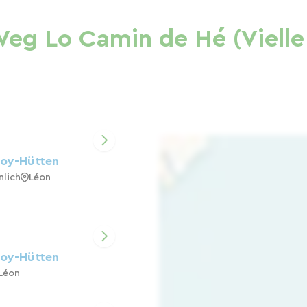
eg Lo Camin de Hé (Vielle 
noy-Hütten
lich
Léon
noy-Hütten
Léon