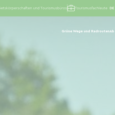
etskörperschaften und Tourismusbüros
Tourismusfachleute
Grüne Wege und Radrouten
Ab