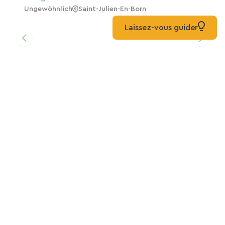
Ungewöhnlich
Saint-Julien-En-Born
Laissez-vous guider
Übernachtung Mit Frühstück In St Julien
En Born (100 M Vom Radweg Entfernt)
Pension
Saint-Julien-En-Born
VENDU
Zuhause
Lit-Et-Mixe
PIOU DE PELLE CAMPSITE
Camping
Saint-Julien-En-Born