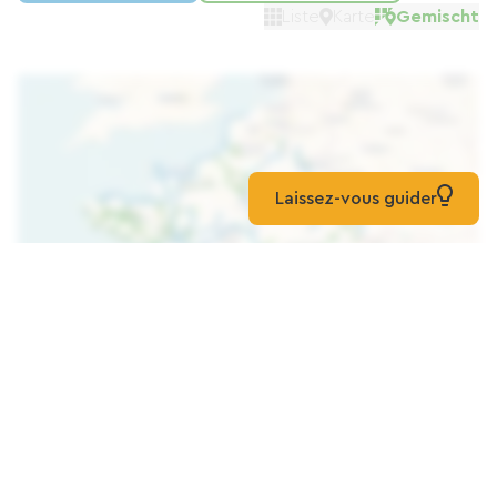
Liste
Karte
Gemischt
Laissez-vous guider
Karte laden
Hourtin Cottages*** – Chalet Für 5