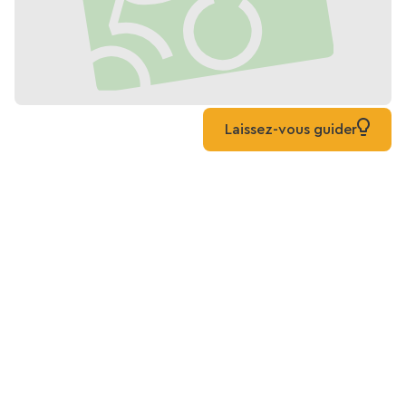
Laissez-vous guider
Karte von Radfahren
entlang der Seine:
Greenway Rouen - La
Bouille
Unterkünfte
Fahrradverleih