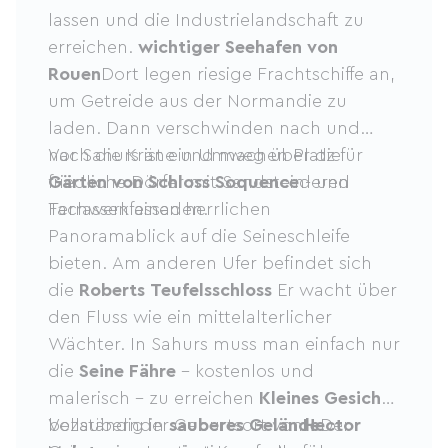
lassen und die Industrielandschaft zu
erreichen.
wichtiger Seehafen von
Rouen
Dort legen riesige Frachtschiffe an,
um Getreide aus der Normandie zu
laden. Dann verschwinden nach und
nach die Kräne und machen Platz für
Vor Sahurs ist ein Umweg über die
friedliche Dörfer mit Sandstein- und
Gärten von Schloss Soquence
deren
Fachwerkfassaden.
Terrassen einen herrlichen
Panoramablick auf die Seineschleife
bieten. Am anderen Ufer befindet sich
die
Roberts Teufelsschloss
Er wacht über
den Fluss wie ein mittelalterlicher
Wächter. In Sahurs muss man einfach nur
die
Seine Fähre
– kostenlos und
malerisch – zu erreichen
Kleines Gesicht
,
bezaubernder Geburtsort von
Vollständig in
sauberes Gelände
Hector
Der