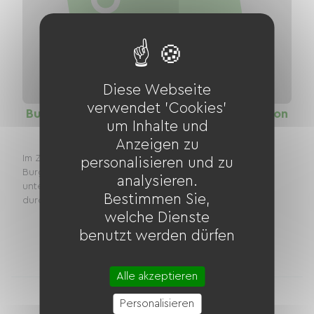
Diese Webseite
verwendet 'Cookies'
Burgunderkanal: Grüner Weg Pouilly - Dijon
um Inhalte und
Distanz
Anzeigen zu
58.40 km
Im Zentrum von Pouilly-en-Auxois verläuft der
personalisieren und zu
Burgunderkanal dank des Pouilly-Tunnels über 3 km
analysieren.
unterirdisch. Oberirdisch ist er entlang des Radwegs
Bestimmen Sie,
durch Lüftungsschächte sichtbar. Von hier aus führt...
welche Dienste
benutzt werden dürfen
22
1
Unterkünfte
Fahrradverleiher
Alle akzeptieren
Personalisieren