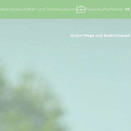
etskörperschaften und Tourismusbüros
Tourismusfachleute
Grüne Wege und Radrouten
Ab