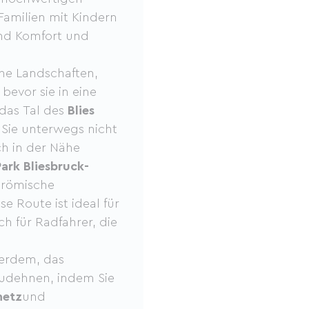
, Familien mit Kindern
end Komfort und
he Landschaften,
bevor sie in eine
das Tal des
Blies
n Sie unterwegs nicht
ch in der Nähe
ark Bliesbruck-
e römische
e Route ist ideal für
h für Radfahrer, die
erdem, das
zudehnen, indem Sie
netz
und