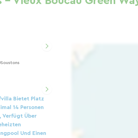
s - Vieux Boucau Green Wa
Soustons
villa Bietet Platz
imal 14 Personen
, Verfügt Über
eheizten
ngpool Und Einen