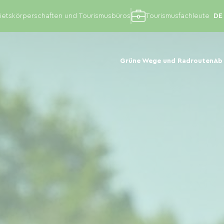
etskörperschaften und Tourismusbüros
Tourismusfachleute
Grüne Wege und Radrouten
Ab