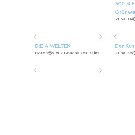
500 M E
Grünwe
Zuhause
DIE 4 WELTEN
Der Kü
Hotels
Vieux-Boucau-Les-Bains
Zuhause
L'Ermitage Du Lac D'Azur
Bed & Breakfast
Pension
Soustons