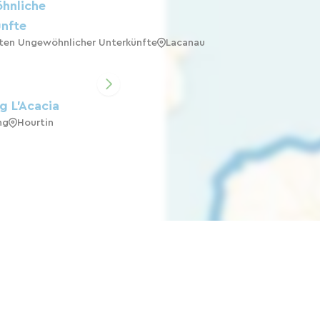
hnliche
nfte
ten Ungewöhnlicher Unterkünfte
Lacanau
 L'Acacia
ng
Hourtin
 Camping Le