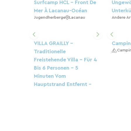
Surfcamp HCL – Front De
Ungewö
Mer À Lacanau-Océan
Unterkü
Jugendherberge
Lacanau
Andere Ar
VILLA GRAILLY -
Camping
Campi
Traditionelle
Freistehende Villa - Für 4
Bis 6 Personen - 5
Minuten Vom
Hauptstrand Entfernt -
Auf Einem Grundstück
Zuhause
Lacanau
CAMPINGPLATZ LA
Flower