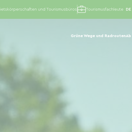
etskörperschaften und Tourismusbüros
Tourismusfachleute
Grüne Wege und Radrouten
Ab