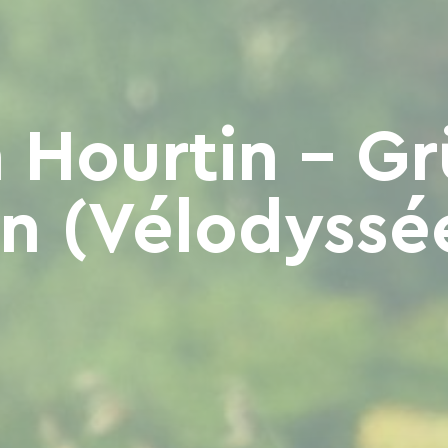
n Hourtin – G
n (Vélodyssée