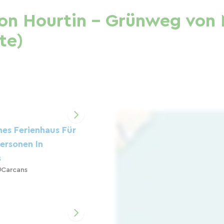
von Hourtin – Grünweg von
te)
hes Ferienhaus Für
Personen In
s
Carcans