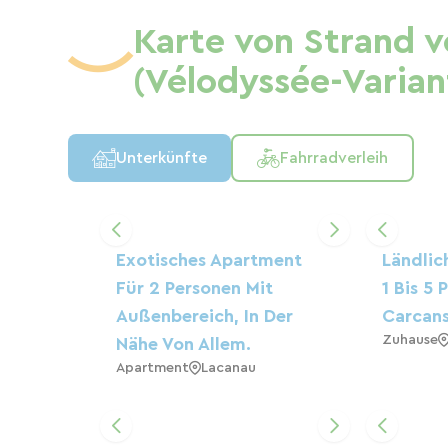
Karte von Strand 
(Vélodyssée-Varian
Unterkünfte
Fahrradverleih
Exotisches Apartment
Ländlic
Für 2 Personen Mit
1 Bis 5 
Außenbereich, In Der
Carcan
Zuhause
Nähe Von Allem.
Apartment
Lacanau