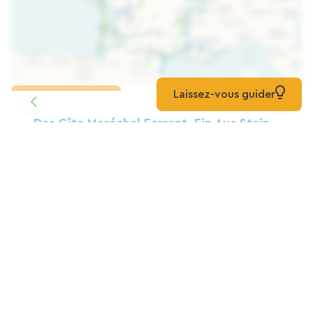
Laissez-vous guider
Karte laden
Das Gîte Maréchal Ferrant, Ein Aus Stein
Erbautes Ferienhaus, Bietet Platz Für 16
Personen, 6 Schlafzimmer, 5
Badezimmer, Ist Geräumig Und Hell.
Zuhause
Queyrac