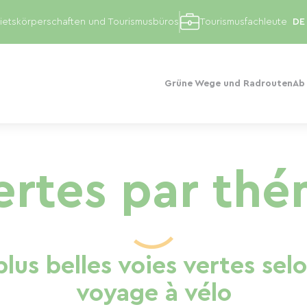
etskörperschaften und Tourismusbüros
Tourismusfachleute
Grüne Wege und Radrouten
Ab
ertes par th
lus belles voies vertes sel
voyage à vélo