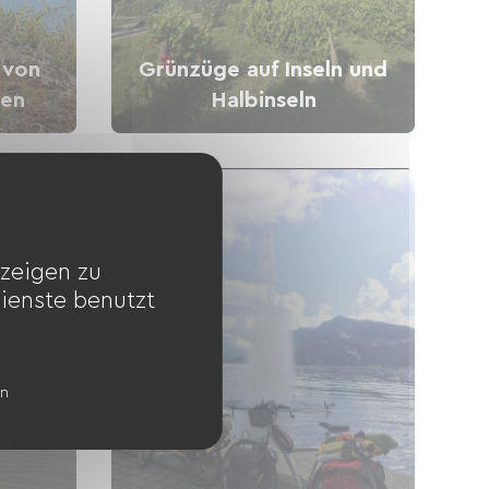
 von
Grünzüge auf Inseln und
hen
Halbinseln
zeigen zu
Dienste benutzt
en