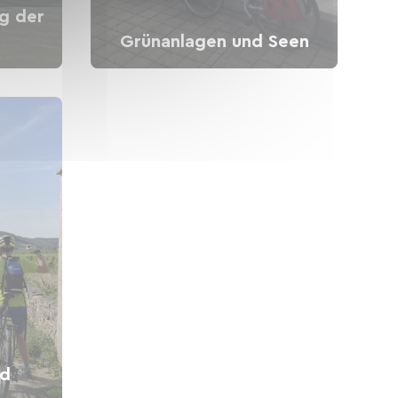
g der
Grünanlagen und Seen
nd