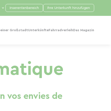
Inserentenbereich
Ihre Unterkunft hinzufügen
 einer Großstadt
Unterkünfte
Fahrradverleih
Das Magazin
ématique
on vos envies de