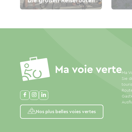
Die großen Reiserouten
Ma Vo
Sie d
touri
Rout
Gäste
Ausfl
Nos plus belles voies vertes