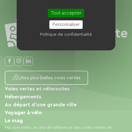
Tout accepter
Personnaliser
Politique de confidentialité
Nos plus belles voies vertes
Voies vertes et véloroutes
Hébergements
Au départ d'une grande ville
Voyager à vélo
Le mag
Ma voie verte, le site de référence des voies vertes en