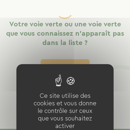
Votre voie verte ou une voie verte
que vous connaissez n'apparaît pas
dans la liste ?
Signalez-le nous
Ce site utilise des
cookies et vous donne
le contrôle sur ceux
que vous souhaitez
activer