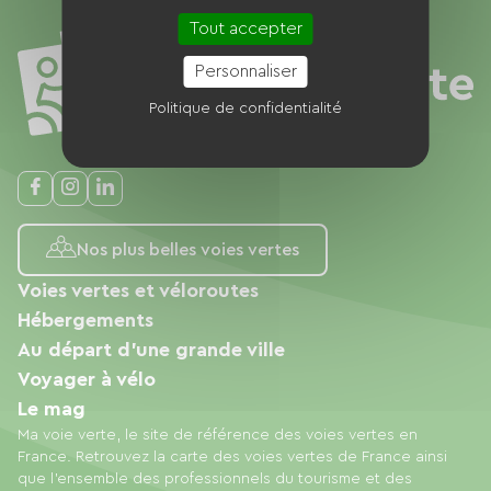
Tout accepter
Personnaliser
Politique de confidentialité
Nos plus belles voies vertes
Voies vertes et véloroutes
Hébergements
Au départ d'une grande ville
Voyager à vélo
Le mag
Ma voie verte, le site de référence des voies vertes en
France. Retrouvez la carte des voies vertes de France ainsi
que l'ensemble des professionnels du tourisme et des