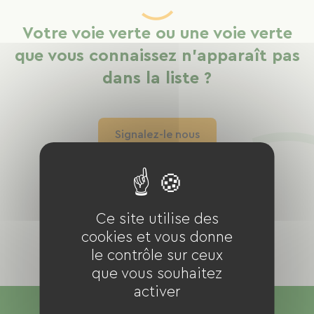
Votre voie verte ou une voie verte
que vous connaissez n'apparaît pas
dans la liste ?
Signalez-le nous
Ce site utilise des
cookies et vous donne
le contrôle sur ceux
que vous souhaitez
activer