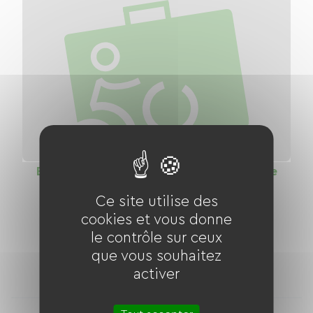
Euro Vélo 8 La Méditerranée à Vélo : Voie
verte Tarascon - Le Grau du Roi
Ce site utilise des
Distance
cookies et vous donne
69 km
le contrôle sur ceux
que vous souhaitez
22
2
hébergements
loueurs de vélo
activer