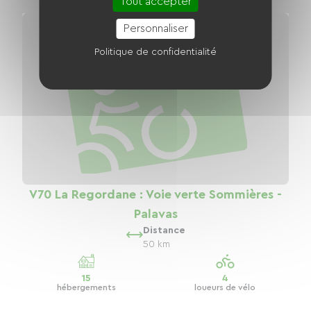
Tout accepter
Personnaliser
Politique de confidentialité
V70 La Regordane : Voie verte Sommières -
Palavas
Distance
50 km
15
4
hébergements
loueurs de vélo