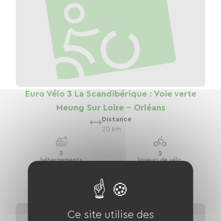
Euro Vélo 3 La Scandibérique : Voie verte
Meung Sur Loire - Orléans
Distance
20 km
3
2
hébergements
loueurs de vélo
Ce site utilise des