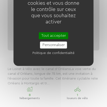
cookies et vous donne
le contrôle sur ceux
que vous souhaitez
activer
Tout accepter
Personnaliser
Politique de confidentialité
Voie Verte du canal d'orléans
Distance
85.00 km
Le Loiret à Vélo avec le canal d'OrléansLa voie verte du
canal d'Orléans, longue de 78 km, est une invitation à
l'évasion pour toute la famille. Cet itinéraire cyclable relie
Orléans à Montargis et tr...
8
1
hébergements
loueurs de vélo