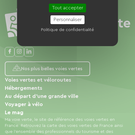
Tout accepter
Personnaliser
Politique de confidentialité
Nos plus belles voies vertes
Voies vertes et véloroutes
Hébergements
Au départ d'une grande ville
Voyager à vélo
Le mag
Ma voie verte, le site de référence des voies vertes en
France. Retrouvez la carte des voies vertes de France ainsi
que l'ensemble des professionnels du tourisme et des