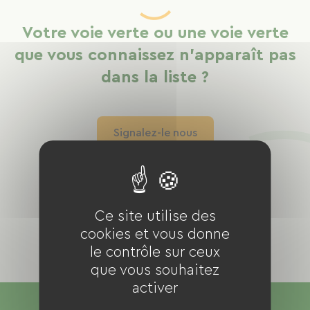
Votre voie verte ou une voie verte
que vous connaissez n'apparaît pas
dans la liste ?
Signalez-le nous
Ce site utilise des
cookies et vous donne
le contrôle sur ceux
que vous souhaitez
activer