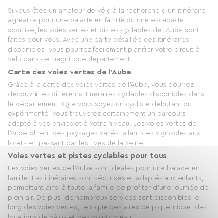
Si vous êtes un amateur de vélo à la recherche d'un itinéraire
agréable pour une balade en famille ou une escapade
sportive, les voies vertes et pistes cyclables de l'Aube sont
faites pour vous. Avec une carte détaillée des itinéraires
disponibles, vous pourrez facilement planifier votre circuit à
vélo dans ce magnifique département.
Carte des voies vertes de l'Aube
Grâce à la carte des voies vertes de l'Aube, vous pourrez
découvrir les différents itinéraires cyclables disponibles dans
le département. Que vous soyez un cycliste débutant ou
expérimenté, vous trouverez certainement un parcours
adapté à vos envies et à votre niveau. Les voies vertes de
l'Aube offrent des paysages variés, allant des vignobles aux
forêts en passant par les rives de la Seine.
Voies vertes et pistes cyclables pour tous
Les voies vertes de l'Aube sont idéales pour une balade en
famille. Les itinéraires sont sécurisés et adaptés aux enfants,
permettant ainsi à toute la famille de profiter d'une journée de
plein air. De plus, de nombreux services sont disponibles le
long des voies vertes, tels que des aires de pique-nique, des
locations de vélos et des points d'eau.