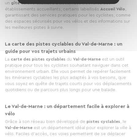
un
gîte
ou une
chambre d'hôte
, vous trouverez des
établissements accueillants, certains labellisés
Accueil Vélo
,
garantissant des services pratiques pour les cyclistes, comme
des espaces sécurisés pour vos vélos et des informations sur
les meilleures pistes à suivre.
La carte des pistes cyclables du Val-de-Marne : un
guide pour vos trajets urbains
La
carte des pistes cyclables
du
Val-de-Marne
est un outil
pratique pour tous les cyclistes souhaitant naviguer dans cet
environnement urbain. Elle vous permet de repérer facilement
les itinéraires cyclables les plus adaptés à vos besoins, que
vous soyez en quête de trajets courts pour vos déplacements
quotidiens ou de parcours plus longs pour une balade.
Le Val-de-Marne : un département facile à explorer à
vélo
Grâce à son réseau bien développé de
pistes cyclables
, le
Val-de-Marne
est un département idéal pour explorer la ville à
vélo. Faciles d’accès, ces voies permettent de se déplacer