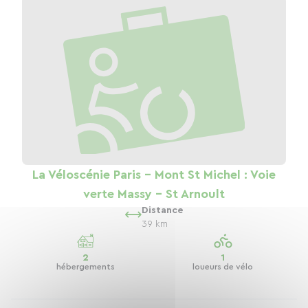
La Véloscénie Paris - Mont St Michel : Voie
verte Massy - St Arnoult
Distance
39 km
2
1
hébergements
loueurs de vélo