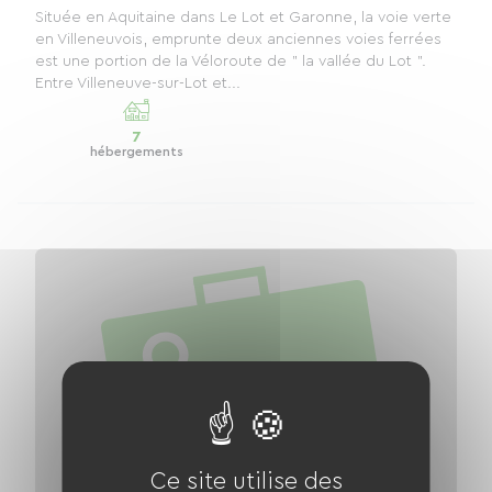
Située en Aquitaine dans Le Lot et Garonne, la voie verte
en Villeneuvois, emprunte deux anciennes voies ferrées
est une portion de la Véloroute de " la vallée du Lot ".
Entre Villeneuve-sur-Lot et...
7
hébergements
Ce site utilise des