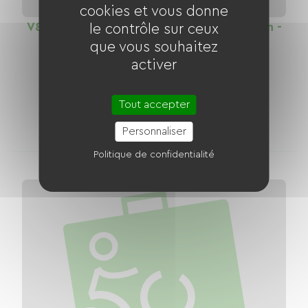
cookies et vous donne
V80 Canal de la Garonne : Voie verte Agen -
le contrôle sur ceux
que vous souhaitez
Valence d'Agen
activer
Distance
27 km
Tout accepter
10
1
hébergements
loueurs de vélo
Personnaliser
Politique de confidentialité