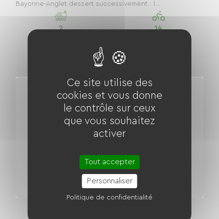
Bayonne-Anglet dessert successivement : l...
2
14
hébergements
loueurs de vélo
Ce site utilise des
cookies et vous donne
le contrôle sur ceux
que vous souhaitez
activer
Tout accepter
Personnaliser
Politique de confidentialité
Voie Verte de la vallée d'Ossau
Distance