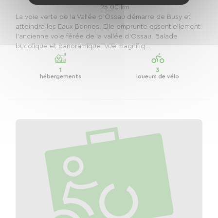
25.00 km
La voie verte de la Vallée d'Ossau démarre de Busy et
atteindra les Eaux Bonnes. Elle emprunte essentiellement
l'ancienne voie férée de la vallée d'Ossau. Balade
bucolique et panoramique, vue magnifiq...
1
3
hébergements
loueurs de vélo