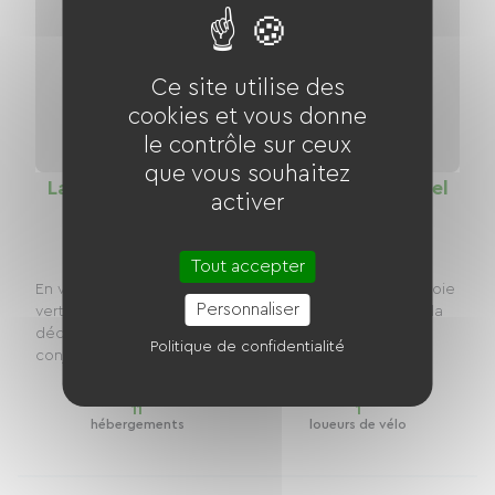
Ce site utilise des
cookies et vous donne
le contrôle sur ceux
que vous souhaitez
La Véloccitanie : Voie verte Castres - Revel
activer
(V84)
Distance
Tout accepter
32 km
En vélo, découverte entre Tarn et Haute Garonne.La voie
Personnaliser
verte Véloccitanie Castres - Revel est une invitation à la
découverte d’un territoire où nature et patrimoine se
Politique de confidentialité
conjuguent harmonieusement. Sur...
11
1
hébergements
loueurs de vélo