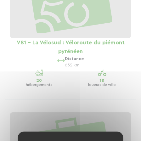
V81 - La Vélosud : Véloroute du piémont
pyrénéen
Distance
632 km
20
18
hébergements
loueurs de vélo