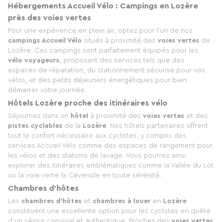
Hébergements Accueil Vélo : Campings en Lozère
près des voies vertes
Pour une expérience en plein air, optez pour l'un de nos
campings Accueil Vélo
situés à proximité des
voies vertes
de
Lozère. Ces campings sont parfaitement équipés pour les
vélo voyageurs
, proposant des services tels que des
espaces de réparation, du stationnement sécurisé pour vos
vélos, et des petits déjeuners énergétiques pour bien
démarrer votre journée.
Hôtels Lozère proche des itinéraires vélo
Séjournez dans un
hôtel
à proximité des
voies vertes
et des
pistes cyclables
de la
Lozère
. Nos hôtels partenaires offrent
tout le confort nécessaire aux cyclistes, y compris des
services Accueil Vélo comme des espaces de rangement pour
les vélos et des stations de lavage. Vous pourrez ainsi
explorer des itinéraires emblématiques comme la Vallée du Lot
ou la voie verte la Cévenole en toute sérénité.
Chambres d’hôtes
Les
chambres d’hôtes
et
chambres à louer
en
Lozère
constituent une excellente option pour les cyclistes en quête
d’un séjour convivial et authentique. Proches des
voies vertes