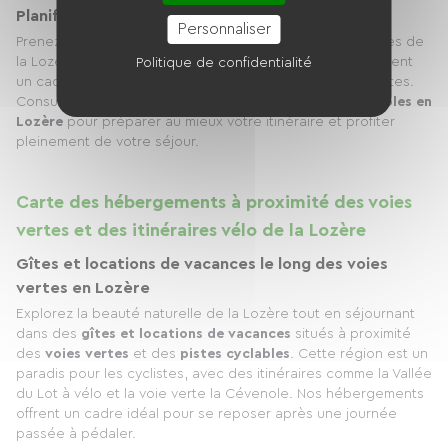
Planifiez vos Vacances à Vélo
Personnaliser
Prenez votre vélo et partez à la découverte des richesses de
la Lozère. Nos
voies vertes
et
pistes cyclables
vous offrent
Politique de confidentialité
un cadre idéal pour des vacances actives et ressourçantes.
Consultez notre
carte des voies vertes et pistes cyclables en
Lozère
pour préparer au mieux votre itinéraire et profiter
pleinement de votre séjour.
Carte des hébergements à proximité des voies
vertes et des itinéraires vélo de la Lozère
Gîtes et locations de vacances le long des voies
vertes en Lozère
Explorez la beauté naturelle de la Lozère tout en séjournant
dans des
gîtes et locations de vacances
situés à proximité
des
voies vertes
et des
pistes cyclables
. Cette région est un
paradis pour les cyclistes, avec des itinéraires comme la Vallée
du Lot à vélo et la voie verte la Cévenole. Nos hébergements
offrent un cadre idéal pour se reposer après une journée
passée à pédaler.