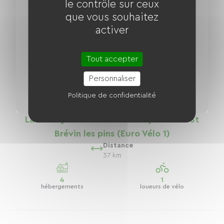
le contrôle sur ceux
que vous souhaitez
activer
Tout accepter
Personnaliser
Politique de confidentialité
La Vélodyssée : Voie verte Le pellerin - St
Brévin les pins (Euro Vélo 1)
Distance
37 km
4
1
hébergements
loueurs de vélo