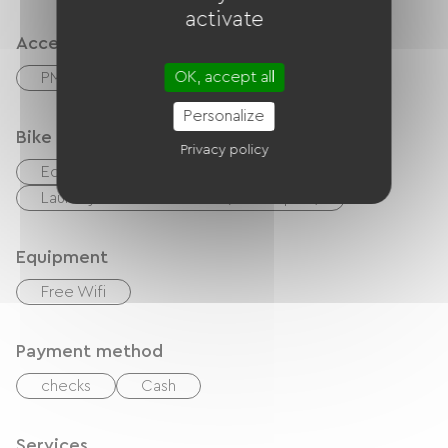
activate
Accessibility
OK, accept all
PMR room
Personalize
Bike reception services
Privacy policy
Equipment for cleaning bicycles
Laundry facilities available (free or paid)
Equipment
Free Wifi
Payment method
checks
Cash
Services