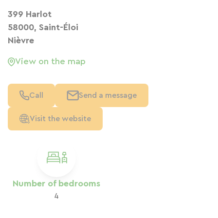
399 Harlot
58000, Saint-Éloi
Nièvre
View on the map
Call
Send a message
Visit the website
Number of bedrooms
4