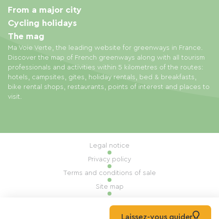
From a major city
Cycling holidays
The mag
Ma Voie Verte, the leading website for greenways in France.
Discover the map of French greenways along with all tourism
professionals and activities within 5 kilometres of the routes:
hotels, campsites, gites, holiday rentals, bed & breakfasts,
bike rental shops, restaurants, points of interest and places to
visit.
Legal notice
Privacy policy
Terms and conditions of sale
Site map
Cookie settings
Built by Mill, Privas
Laissez-vous guider