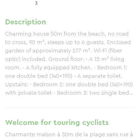
3
Description
Charming house 50m from the beach, no road
to cross, 90 m², sleeps up to 6 guests. Enclosed
garden of approximately 277 m². Wi-Fi (fiber
optic) included. Ground floor: - A 15 m² living
room. - A fully equipped kitchen. - Bedroom 1:
one double bed (140x190) - A separate toilet.
Upstairs: - Bedroom 2: one double bed (140x190)
with private toilet - Bedroom 3: two single beds -
A shower room. Outside: - Private, enclosed
garden of 277 m². Activities: - Cycling (greenway
near the house) and beach 50m away - Water
Welcome for touring cyclists
sports - Hiking - The Promenade des Français, a
Charmante maison à 50m de la plage sans rue à
pedestrian walkway along the beach, is ideal for