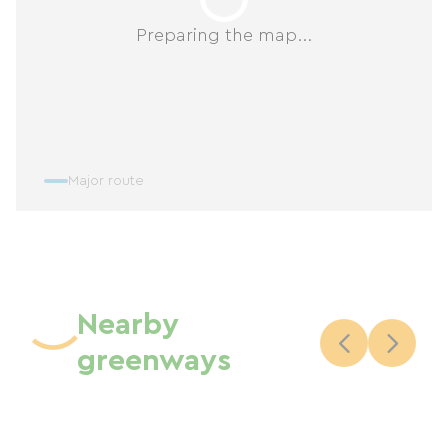
La location est gérée par une conciergerie,
Preparing the map...
visible sur AirBnb. 2 nuits minimum.
Major route
Nearby
greenways