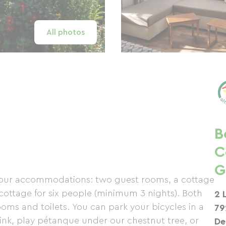
All photos
B
C
G
 our accommodations: two guest rooms, a cottage
cottage for six people (minimum 3 nights). Both
2 
ms and toilets. You can park your bicycles in a
79
rink, play pétanque under our chestnut tree, or
De