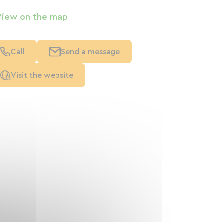
View on the map
Call
Send a message
Visit the website