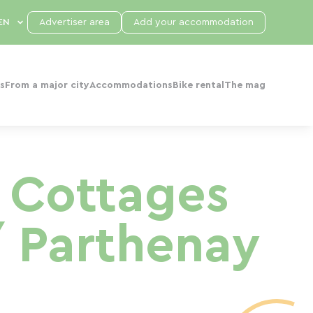
Advertiser area
Add your accommodation
s
From a major city
Accommodations
Bike rental
The mag
 Cottages
 Parthenay