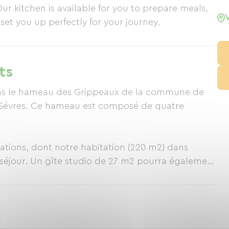
r kitchen is available for you to prepare meals,
set you up perfectly for your journey.
ts
ans le hameau des Grippeaux de la commune de
Sévres. Ce hameau est composé de quatre
ations, dont notre habitation (220 m2) dans
e séjour. Un gîte studio de 27 m2 pourra également
a location une ou deux chambres, avec pour
. Vous n'aurez pas à vous soucier du linge de lit et