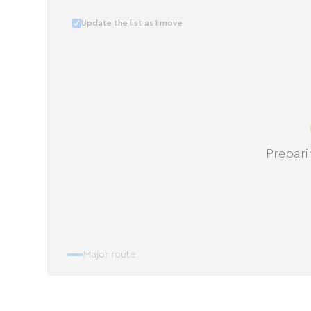
Update the list as I move
Au plaisir de vous rencontrer.
Prepari
Major route