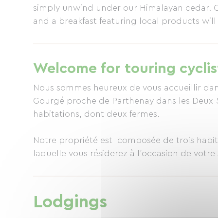
simply unwind under our Himalayan cedar. Ou
and a breakfast featuring local products will 
Welcome for touring cyclis
Nous sommes heureux de vous accueillir d
Gourgé proche de Parthenay dans les Deux-
habitations, dont deux fermes.
Notre propriété est composée de trois habit
laquelle vous résiderez à l’occasion de votr
vous accueillir.
Dans notre maison, nous vous proposons à l
Lodgings
chacune une salle de bain et toilette privatif