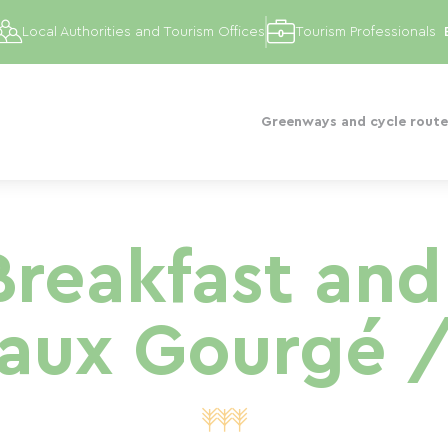
Local Authorities and Tourism Offices
Tourism Professionals
Greenways and cycle route
Breakfast and
eaux Gourgé /