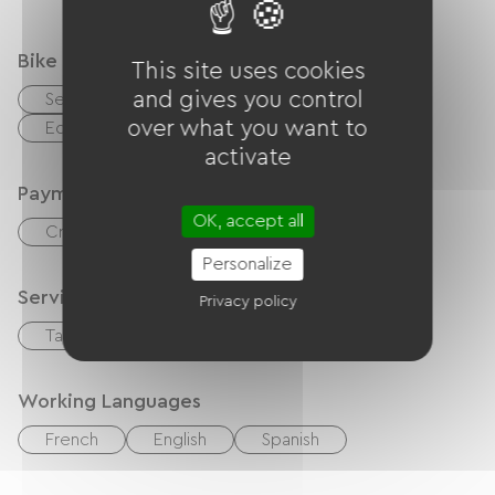
Bike reception services
This site uses cookies
and gives you control
Secure bike shelter
Repair kit
over what you want to
Equipment for cleaning bicycles
activate
Payment method
OK, accept all
Credit Card
Cash
Personalize
Services
Privacy policy
Table d'hôtes
Working Languages
French
English
Spanish