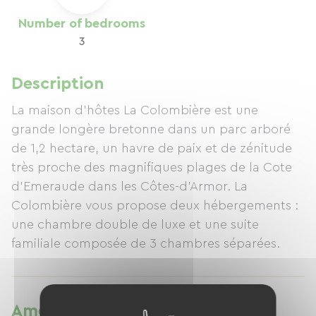
Number of bedrooms
3
Description
La maison d'hôtes La Colombière est une
grande longère bretonne dans un parc arboré
de 1,2 hectare, un havre de paix et de zénitude
très proche des magnifiques plages de la Cote
d'Emeraude dans les Côtes-d'Armor. La
Colombière vous propose deux hébergements :
une chambre double de luxe et une suite
familiale composée de 3 chambres séparées.
Amenities