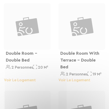
Énergie au rendez-vous : Attaquez la route du
lendemain avec un petit-déjeuner complet et
vitaminé, servi sur place.
Posez pied à terre chez nous et repartez du bon
braquet !
Double Room -
Double Room With
Double Bed
Terrace - Double
Bed
2 Personnes
20 M²
2 Personnes
19 M²
Voir Le Logement
Voir Le Logement