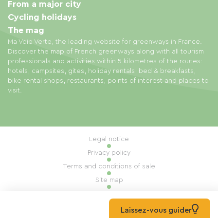
From a major city
Cycling holidays
The mag
Ma Voie Verte, the leading website for greenways in France.
Discover the map of French greenways along with all tourism
professionals and activities within 5 kilometres of the routes:
hotels, campsites, gites, holiday rentals, bed & breakfasts,
bike rental shops, restaurants, points of interest and places to
visit.
Legal notice
Privacy policy
Terms and conditions of sale
Site map
Cookie settings
Built by Mill, Privas
Laissez-vous guider
© 2026 Ma Voie Verte All rights reserved