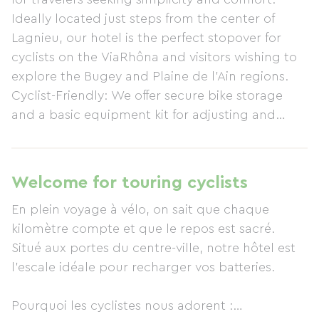
Ideally located just steps from the center of
Lagnieu, our hotel is the perfect stopover for
cyclists on the ViaRhôna and visitors wishing to
explore the Bugey and Plaine de l'Ain regions.
Cyclist-Friendly: We offer secure bike storage
and a basic equipment kit for adjusting and
maintaining your bikes. Air-Conditioned
Comfort: After a day of exertion or riding, enjoy
the tranquility of our fully equipped and air-
Welcome for touring cyclists
conditioned rooms, designed for your relaxation.
En plein voyage à vélo, on sait que chaque
Maximum Convenience: Thanks to our
kilomètre compte et que le repos est sacré.
immediate proximity to the town center, you
Situé aux portes du centre-ville, notre hôtel est
can easily walk to the supermarket, pharmacy,
l'escale idéale pour recharger vos batteries.
and local shops for all your needs. Delicious
Start to Your Day: A full breakfast is served daily
Pourquoi les cyclistes nous adorent :
to help you begin your journey.