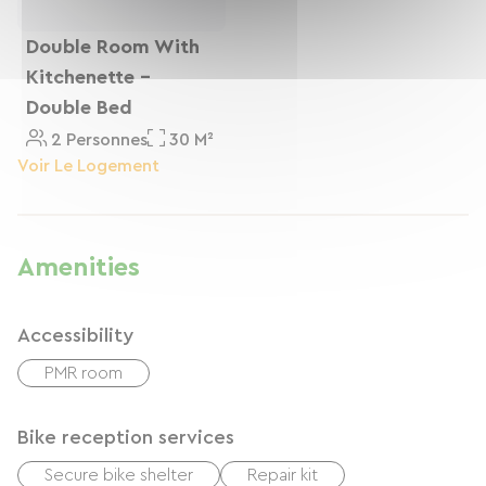
Double Room With
Kitchenette -
Double Bed
2 Personnes
30 M²
Voir Le Logement
Amenities
Accessibility
PMR room
Bike reception services
Secure bike shelter
Repair kit