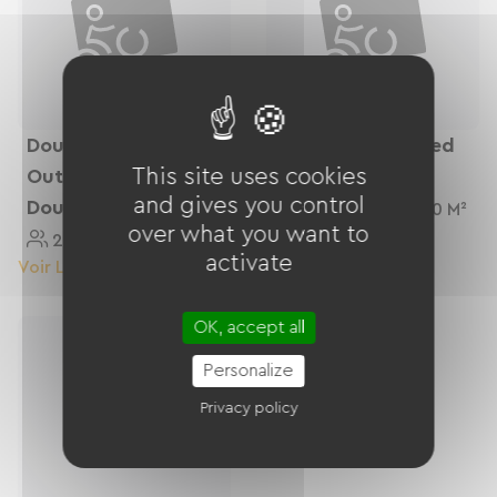
Double Room With
Suite - Double Bed
This site uses cookies
Outside Access -
+ Sofa Bed
and gives you control
Double Bed
4 Personnes
30 M²
over what you want to
2 Personnes
26 M²
activate
Voir Le Logement
Voir Le Logement
OK, accept all
Personalize
Privacy policy