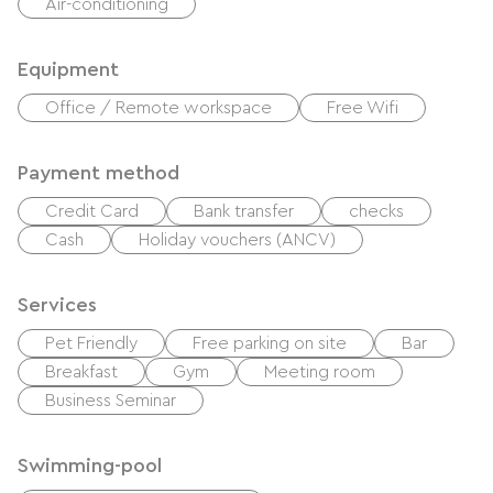
Air-conditioning
Equipment
Office / Remote workspace
Free Wifi
Payment method
Credit Card
Bank transfer
checks
Cash
Holiday vouchers (ANCV)
Services
Pet Friendly
Free parking on site
Bar
Breakfast
Gym
Meeting room
Business Seminar
Swimming-pool