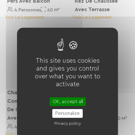
Pers Avec Balcon
Rez De Chaussée
Avec Terrasse
4 Personnes
40 M²
Voir Le Logement
Voir Le Logement
This site uses cookies
and gives you control
over what you want to
activate
Chambre
Chambre PMR
Communicante Rez
Familiale 4 Pers
OK, accept all
De Chaussée 4 Pers
Avec Terrasse
Personalize
Avec Terrasse
4 Personnes
50 M²
Privacy policy
4 Personnes
40 M²
Voir Le Logement
Voir Le Logement