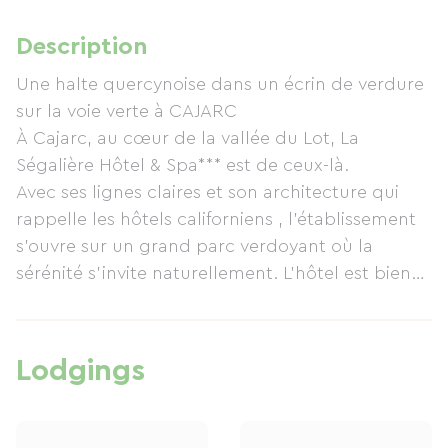
Description
Une halte quercynoise dans un écrin de verdure
sur la voie verte à CAJARC
À Cajarc, au cœur de la vallée du Lot, La
Ségalière Hôtel & Spa*** est de ceux-là.
Avec ses lignes claires et son architecture qui
rappelle les hôtels californiens , l’établissement
s’ouvre sur un grand parc verdoyant où la
sérénité s’invite naturellement. L’hôtel est bien
plus qu’une adresse : c’est une invitation à
ralentir, à savourer l’authenticité d’un territoire
.Après les efforts d'une journée de marche sur le
Lodgings
Gr65 ou sur la voie verte à vélo profitez de la
piscine ou du spa
Voyageurs curieux, sportifs, amoureux en