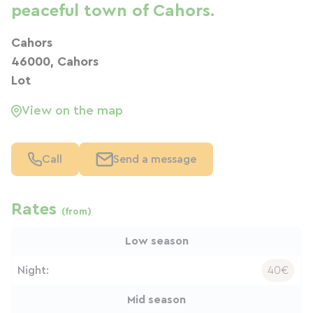
peaceful town of Cahors.
Cahors
46000, Cahors
Lot
View on the map
Call
Send a message
Rates
(from)
Low season
Night:
40€
Mid season