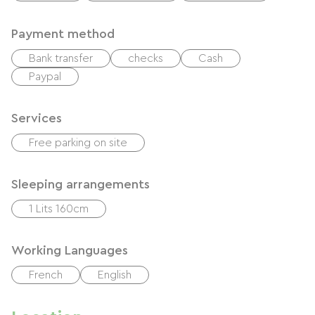
bâtons/chaussures de marche seront à l’abri.
Payment method
Un pied-à-terre idéal pour explorer les vignobles
Bank transfer
checks
Cash
du Lot ou flâner sur le Pont Valentré.
Paypal
Services
Free parking on site
Sleeping arrangements
1 Lits 160cm
Working Languages
French
English