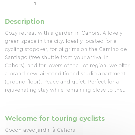
1
Description
Cozy retreat with a garden in Cahors. A lovely
green space in the city. Ideally located for a
cycling stopover, for pilgrims on the Camino de
Santiago (free shuttle from your arrival in
Cahors), and for lovers of the Lot region, we offer
a brand new, air-conditioned studio apartment
(ground floor). Peace and quiet: Perfect for a
rejuvenating stay while remaining close to the
city center. Cyclist's rest: High-quality bedding
for optimal recovery. 26m² studio with private
bathroom, walk-in shower, 160x200cm bed,
Welcome for touring cyclists
television, reversible air conditioning, and
Cocon avec jardin à Cahors
kitchen. Optional Table d'Hôtes: Don't want to