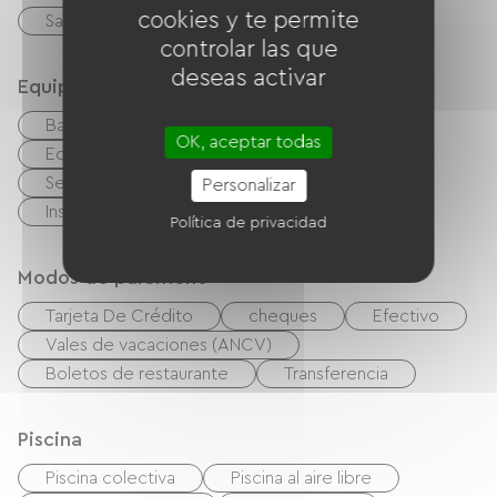
cookies y te permite
Sauna
Jaccuzi
controlar las que
deseas activar
Equipos
Barbacoa
Salón de jardín
OK, aceptar todas
Equipo para bebés
Lavadora colectiva
Secadora colectiva
Personalizar
Instalaciones sanitarias comunes
Política de privacidad
Modos de paiement
Tarjeta De Crédito
cheques
Efectivo
Vales de vacaciones (ANCV)
Boletos de restaurante
Transferencia
Piscina
Piscina colectiva
Piscina al aire libre