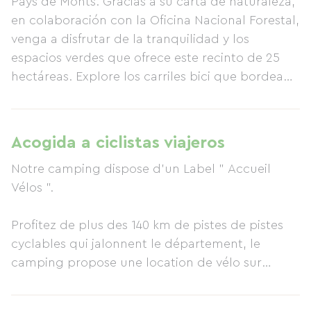
Pays de Monts. Gracias a su carta de naturaleza,
en colaboración con la Oficina Nacional Forestal,
venga a disfrutar de la tranquilidad y los
espacios verdes que ofrece este recinto de 25
hectáreas. Explore los carriles bici que bordean
el camping. Atraviese las dunas de arena para
disfrutar de la playa vigilada de Tonnelles en
verano. Venga con su familia o amigos para unas
Acogida a ciclistas viajeros
vacaciones relajantes. Participe en las
Notre camping dispose d'un Label " Accueil
actividades organizadas durante la temporada
Vélos ".
alta para niños y adultos, y disfrute de la piscina
climatizada, el gimnasio y la zona de bienestar
Profitez de plus des 140 km de pistes de pistes
con sauna y jacuzzi.
cyclables qui jalonnent le département, le
camping propose une location de vélo sur
place, et un tarif à moindre coup pour les
personnes seules faisant escale à vélo (le forfait