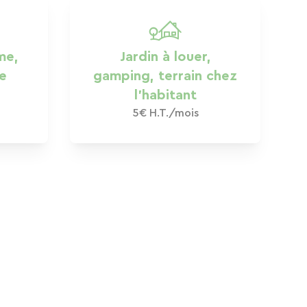
me,
Jardin à louer,
de
gamping, terrain chez
l’habitant
5€ H.T./mois