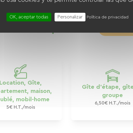
OK, aceptar todas
Personalizar
Política de privacidad
annonce à partir de
5 € H
Location, Gîte,
Gîte d’étape, gît
artement, maison,
groupe
ublé, mobil-home
6,50€ H.T./mois
5€ H.T./mois