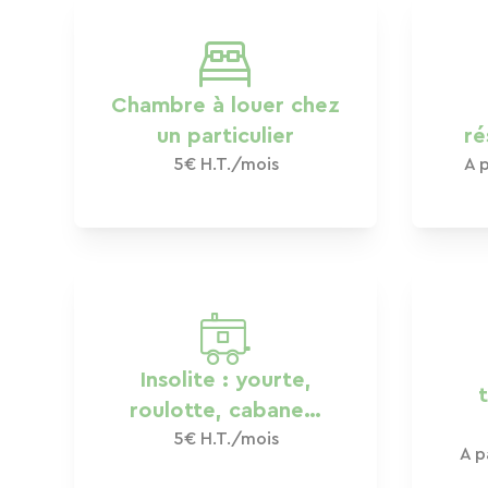
Chambre à louer chez
un particulier
ré
5€ H.T./mois
A p
Insolite : yourte,
t
roulotte, cabane…
5€ H.T./mois
A p