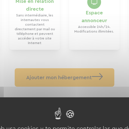
Mise en relation
directe
Espace
Sans intermédiaire, les
annonceur
internautes vous
contactent
Accessible 24h/24.
directement par mail ou
Modifications illimitées.
téléphone et peuvent
accéder à votre site
Internet
Ajouter mon hébergement
eb usa cookies y te permite controlar las que d