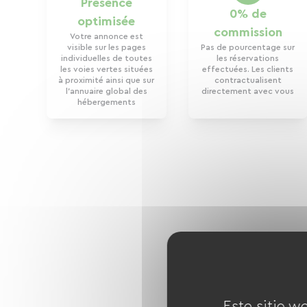
Présence
0% de
optimisée
commission
Votre annonce est
visible sur les pages
Pas de pourcentage sur
individuelles de toutes
les réservations
les voies vertes situées
effectuées. Les clients
à proximité ainsi que sur
contractualisent
l’annuaire global des
directement avec vous
hébergements
Este sitio w