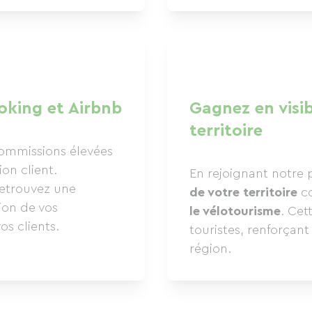
oking et Airbnb
Gagnez en visib
territoire
ommissions élevées
on client.
En rejoignant notre p
retrouvez une
de votre territoire
c
ion de vos
le vélotourisme
. Cet
os clients.
touristes, renforçant 
région.