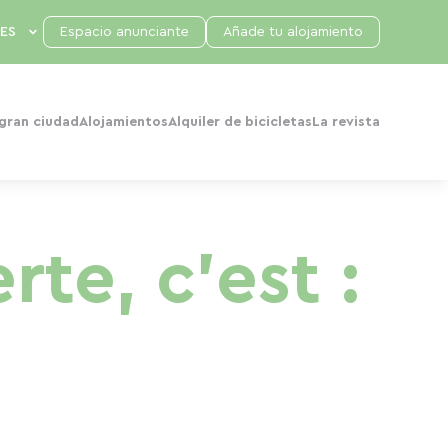
Espacio anunciante
Añade tu alojamiento
 gran ciudad
Alojamientos
Alquiler de bicicletas
La revista
rte, c'est :