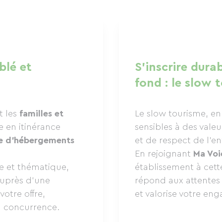
blé et
S'inscrire dur
fond : le slow 
t les
familles et
Le slow tourisme, en 
 en itinérance
sensibles à des vale
ve d'hébergements
et de respect de l’e
En rejoignant
Ma Voi
e et thématique,
établissement à cett
 auprès d’une
répond aux attentes
otre offre,
et valorise votre e
la concurrence.