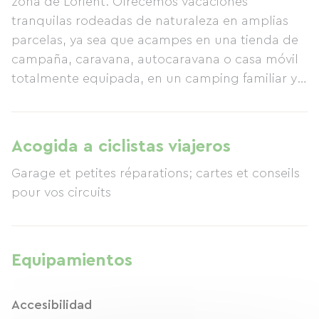
zona de Lorient. Ofrecemos vacaciones
tranquilas rodeadas de naturaleza en amplias
parcelas, ya sea que acampes en una tienda de
campaña, caravana, autocaravana o casa móvil
totalmente equipada, en un camping familiar y
acogedor. Algunos lugares imprescindibles en la
zona de Lorient (entre una larga lista detallada
en nuestro sitio web www.camping-
Acogida a ciclistas viajeros
residentiel.fr): la isla de Groix, con salida desde
Garage et petites réparations; cartes et conseils
Lorient, para un día de inmersión total en la
pour vos circuits
naturaleza; el pueblo de Poul Fétan, un pueblo
de casas con techo de paja restauradas, donde
la vida revive como era en el pasado
(elaboración de pan y mantequilla, etc.); el
Equipamientos
zoológico de Pont-Scorff; el Centro de Vela Eric
Tabarly en Lorient, visita la base de submarinos;
Accesibilidad
descubre el fest-noz o fest-dez con música celta