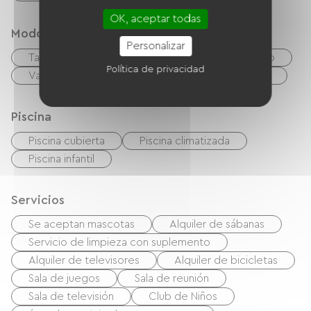
OK, aceptar todas
Modos de paiement
Personalizar
Tarjeta De Crédito
cheques
Efectivo
Política de privacidad
Vales de vacaciones (ANCV)
Transferencia
Piscina
Piscina cubierta
Piscina climatizada
Piscina infantil
Servicios
Se aceptan mascotas
Alquiler de sábanas
Servicio de limpieza con suplemento
Alquiler de televisores
Alquiler de bicicletas
Sala de juegos
Sala de reunión
Sala de televisión
Club de Niños