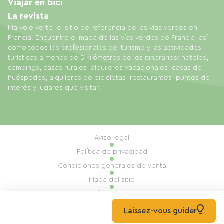
Viajar en bici
La revista
Ma voie verte, el sitio de referencia de las vías verdes en
Francia. Encuentra el mapa de las vías verdes de Francia, así
como todos los profesionales del turismo y las actividades
turísticas a menos de 5 kilómetros de los itinerarios: hoteles,
campings, casas rurales, alquileres vacacionales, casas de
huéspedes, alquileres de bicicletas, restaurantes, puntos de
interés y lugares que visitar.
Aviso legal
Política de privacidad
Condiciones generales de venta
Mapa del sitio
Gestión de cookies
Realización: Mill, Privas
Laissez-vous guider
© 2026 Ma Voie Verte Todos los derechos reservados