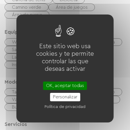
Camino verde
Área de juegos
Área de picnic
Equipos
Wifi gratuito
TV
TNT
Barbacoa
Este sitio web usa
Salón de jardín
Equipo para bebés
cookies y te permite
Lavadora colectiva
Secadora colectiva
controlar las que
Instalaciones sanitarias comunes
deseas activar
Modos de paiement
OK, aceptar todas
Tarjeta De Crédito
cheques
Efectivo
Personalizar
Vales de vacaciones (ANCV)
Transferencia
Política de privacidad
Buena CAF
Servicios