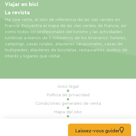
Viajar en bici
La revista
Ma voie verte, el sitio de referencia de las vías verdes en
Francia. Encuentra el mapa de las vías verdes de Francia, así
como todos los profesionales del turismo y las actividades
turísticas a menos de 5 kilómetros de los itinerarios: hoteles,
campings, casas rurales, alquileres vacacionales, casas de
huéspedes, alquileres de bicicletas, restaurantes, puntos de
interés y lugares que visitar.
Aviso legal
Política de privacidad
Condiciones generales de venta
Mapa del sitio
Gestión de cookies
Realización: Mill, Privas
Laissez-vous guider
© 2026 Ma Voie Verte Todos los derechos reservados