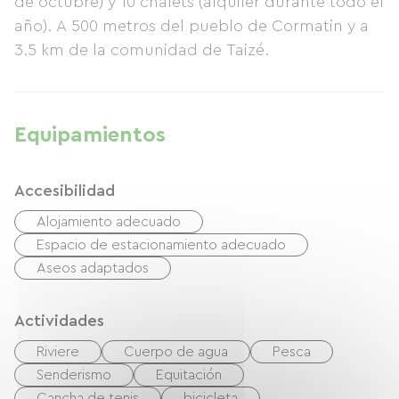
de octubre) y 10 chalets (alquiler durante todo el
año). A 500 metros del pueblo de Cormatin y a
3.5 km de la comunidad de Taizé.
Equipamientos
Accesibilidad
Alojamiento adecuado
Espacio de estacionamiento adecuado
Aseos adaptados
Actividades
Riviere
Cuerpo de agua
Pesca
Senderismo
Equitación
Cancha de tenis
bicicleta