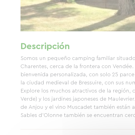
Descripción
Somos un pequeño camping familiar situado 
Charentes, cerca de la frontera con Vendée.
bienvenida personalizada, con solo 25 parcel
la ciudad medieval de Bressuire, con sus num
Explore los muchos atractivos de la región, 
Verde) y los jardines japoneses de Maulevrier
de Anjou y el vino Muscadet también están a
Sables d'Olonne también se encuentran cerca
puede pedir pan, baguettes y croissants rec
chalet a la mañana siguiente. Este camping f