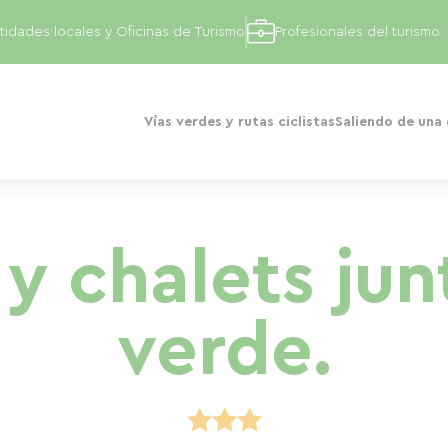
tidades locales y Oficinas de Turismo
Profesionales del turismo
Vías verdes y rutas ciclistas
Saliendo de una
 chalets junt
verde.