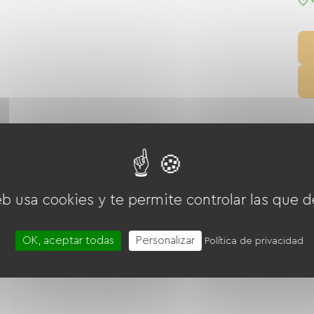
e la naturaleza y la tranquilidad en el camping o
ción
Golf
Boulodrome / Pétanque court
eb usa cookies y te permite controlar las que d
OK, aceptar todas
Personalizar
Política de privacidad
ctiva
Instalaciones sanitarias comunes