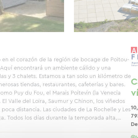
en el corazón de la región de bocage de Poitou-
 Aquí encontrará un ambiente cálido y una
as y 3 chalets. Estamos a tan solo un kilómetro de
C
erosas tiendas, restaurantes, cafeterías y bares.
v
como Puy du Fou, el Marais Poitevin (la Venecia
. El Valle del Loira, Saumur y Chinon, los viñedos
10
 poca distancia. Las ciudades de La Rochelle y Les
79
. Todos los días durante la temporada alta,
De
ién hechos, que se entregarán en su parcela o
amiliar goza de una ubicación ideal para explorar