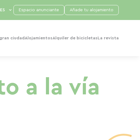
Espacio anunciante
Añade tu alojamiento
 gran ciudad
Alojamientos
Alquiler de bicicletas
La revista
o a la vía