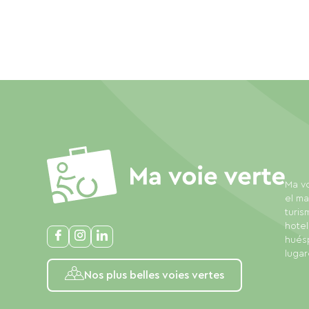
Ma vo
el ma
turis
hotel
huésp
lugar
Nos plus belles voies vertes