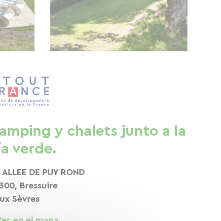
amping y chalets junto a la
ía verde.
, ALLEE DE PUY ROND
300, Bressuire
ux Sèvres
Ver en el mapa